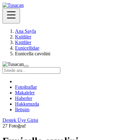
Ana Sayfa
Knitliler
Knitliler
Eunicellidae
Eunicella cavolini
Fotoğraflar
Makaleler
Haberler
Hakkımızda
İletişim
Destek
Üye Girişi
27 Fotoğraf