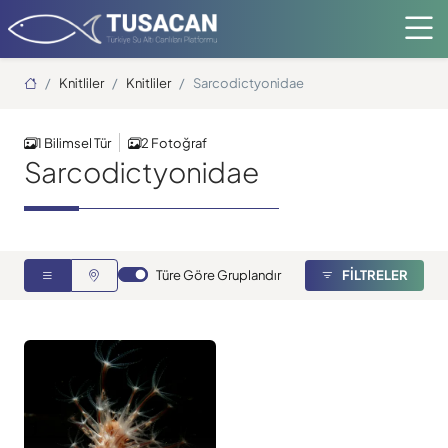
Ana Sayfa
Knitliler
Knitliler
Sarcodictyonidae
1 Bilimsel Tür
2 Fotoğraf
Sarcodictyonidae
Türe Göre Gruplandır
FİLTRELER