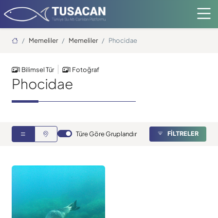
Ana Sayfa
Memeliler
Memeliler
Phocidae
1 Bilimsel Tür
1 Fotoğraf
Phocidae
Türe Göre Gruplandır
FİLTRELER