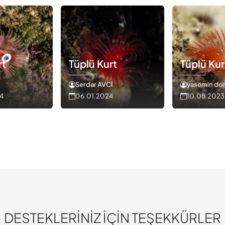
rt
Tüplü Kurt
Tüplü Kur
Serdar AVCI
yasemin do
4
06.01.2024
10.08.2023
DESTEKLERINIZ IÇIN TEŞEKKÜRLER