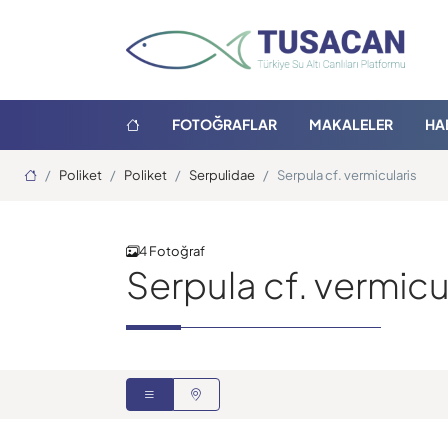
FOTOĞRAFLAR
MAKALELER
HA
Ana Sayfa
Poliket
Poliket
Serpulidae
Serpula cf. vermicularis
4 Fotoğraf
Serpula cf. vermicu