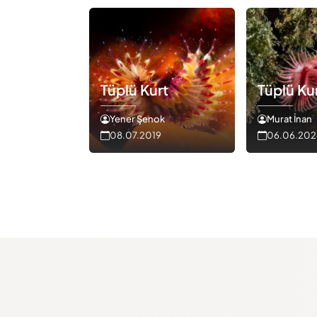
Tüplü Kurt
Tüplü Ku
Yener Şenok
Murat İnan
08.07.2019
06.06.202