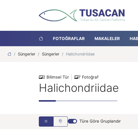
FOTOĞRAFLAR
MAKALELER
HAB
Ana Sayfa
Süngerler
Süngerler
Halichondriidae
2 Bilimsel Tür
7 Fotoğraf
Halichondriidae
Sünger
Türe Göre Gruplandır
15.05.2005