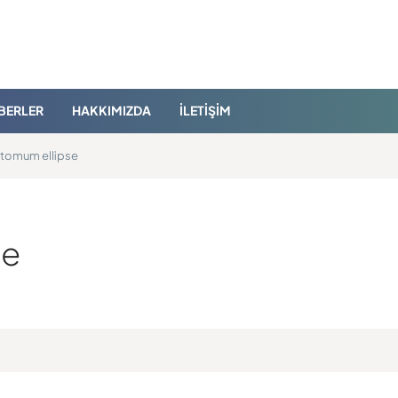
BERLER
HAKKIMIZDA
İLETIŞIM
stomum ellipse
se