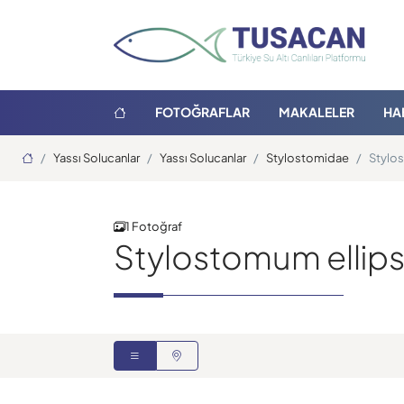
FOTOĞRAFLAR
MAKALELER
HA
Ana Sayfa
Yassı Solucanlar
Yassı Solucanlar
Stylostomidae
Stylo
1 Fotoğraf
Stylostomum ellip