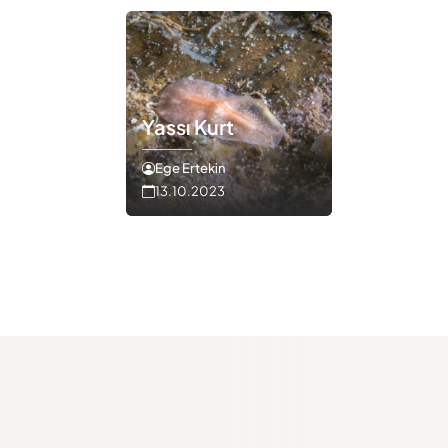
Yassı Kurt
Ege Ertekin
13.10.2023