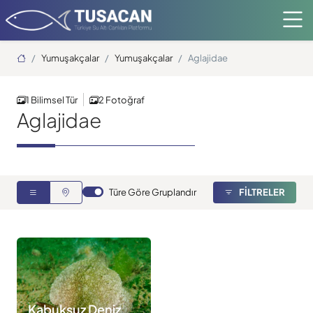
Ana Sayfa
Yumuşakçalar
Yumuşakçalar
Aglajidae
1 Bilimsel Tür
2 Fotoğraf
Aglajidae
Türe Göre Gruplandır
FİLTRELER
Kabuksuz Deniz