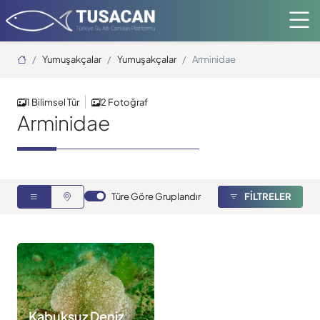
Ana Sayfa
Yumuşakçalar
Yumuşakçalar
Arminidae
1 Bilimsel Tür
2 Fotoğraf
Arminidae
Türe Göre Gruplandır
FİLTRELER
Kabuksuz Deniz