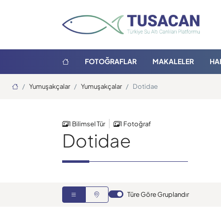
FOTOĞRAFLAR
MAKALELER
HA
Ana Sayfa
Yumuşakçalar
Yumuşakçalar
Dotidae
1 Bilimsel Tür
1 Fotoğraf
Dotidae
Türe Göre Gruplandır