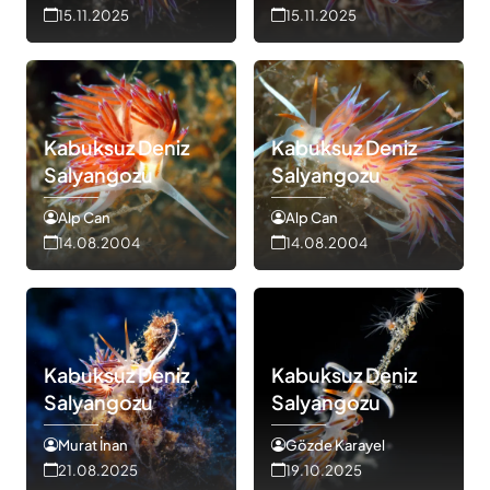
15.11.2025
15.11.2025
Kabuksuz Deniz
Kabuksuz Deniz
Salyangozu
Salyangozu
Alp Can
Alp Can
14.08.2004
14.08.2004
Kabuksuz Deniz
Kabuksuz Deniz
Salyangozu
Salyangozu
Murat İnan
Gözde Karayel
21.08.2025
19.10.2025