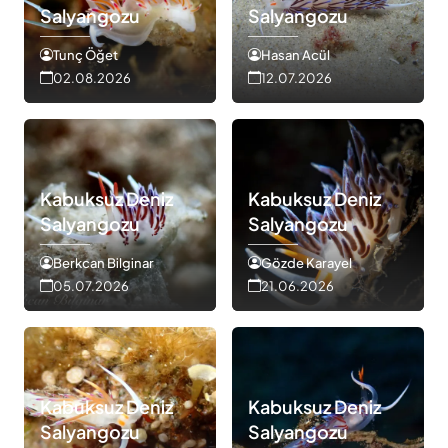
Salyangozu
Salyangozu
Tunç Öğet
Hasan Acül
02.08.2026
12.07.2026
Kabuksuz Deniz
Kabuksuz Deniz
Salyangozu
Salyangozu
Berkcan Bilginar
Gözde Karayel
05.07.2026
21.06.2026
Kabuksuz Deniz
Kabuksuz Deniz
Salyangozu
Salyangozu