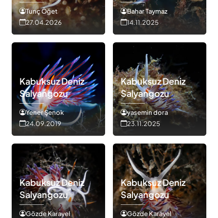
Tunç Öğet
Bahar Taymaz
27.04.2026
14.11.2025
Kabuksuz Deniz
Kabuksuz Deniz
Salyangozu
Salyangozu
Yener Şenok
yasemin dora
24.09.2019
23.11.2025
Kabuksuz Deniz
Kabuksuz Deniz
Salyangozu
Salyangozu
Gözde Karayel
Gözde Karayel