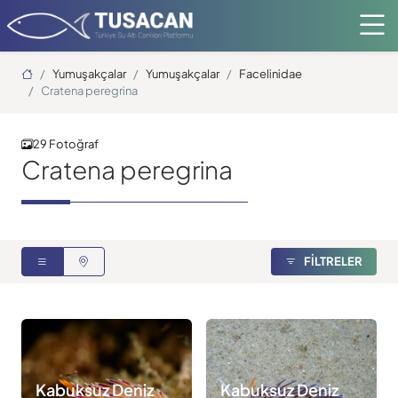
Ana Sayfa
Yumuşakçalar
Yumuşakçalar
Facelinidae
Cratena peregrina
29 Fotoğraf
Cratena peregrina
FİLTRELER
Kabuksuz Deniz
Kabuksuz Deniz