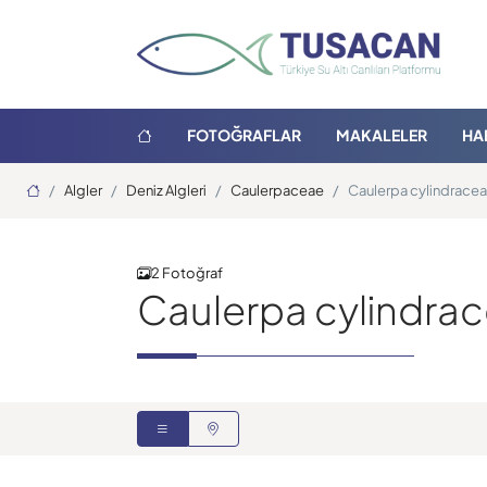
FOTOĞRAFLAR
MAKALELER
HA
Ana Sayfa
Algler
Deniz Algleri
Caulerpaceae
Caulerpa cylindracea
2 Fotoğraf
Caulerpa cylindra