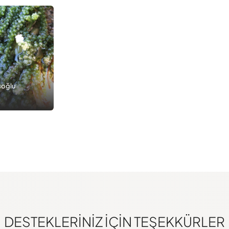
şoğlu
DESTEKLERINIZ IÇIN TEŞEKKÜRLER