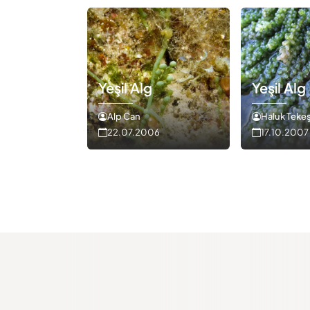
Yeşil Alg
Yeşil Alg
Alp Can
Haluk Teke
22.07.2006
17.10.2007