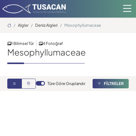
Ana Sayfa
Algler
Deniz Algleri
Mesophyllumaceae
1 Bilimsel Tür
4 Fotoğraf
Mesophyllumaceae
Kırmızı Alg
Türe Göre Gruplandır
FİLTRELER
27.07.2006