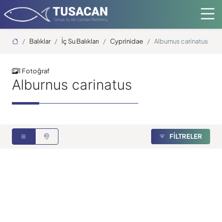
Ana Sayfa
Balıklar
İç Su Balıkları
Cyprinidae
Alburnus carinatus
1 Fotoğraf
Alburnus carinatus
Sazan Balığı
FİLTRELER
Tolga Taymaz
14.09.2023