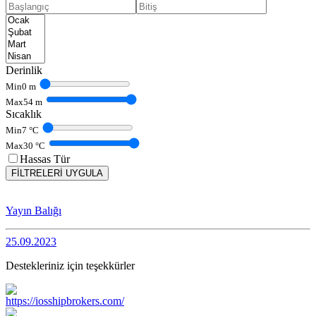
Derinlik
Min
0
m
Max
54
m
Sıcaklık
Min
7
°C
Max
30
°C
Hassas Tür
FİLTRELERİ UYGULA
Yayın Balığı
25.09.2023
Destekleriniz için teşekkürler