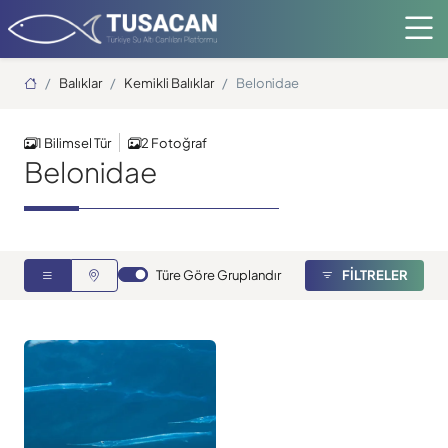
Ana Sayfa
Balıklar
Kemikli Balıklar
Belonidae
1 Bilimsel Tür
2 Fotoğraf
Belonidae
Türe Göre Gruplandır
FİLTRELER