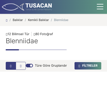
Ana Sayfa
Balıklar
Kemikli Balıklar
Blenniidae
12 Bilimsel Tür
80 Fotoğraf
Blenniidae
Horozbina
Türe Göre Gruplandır
FİLTRELER
26.07.2026