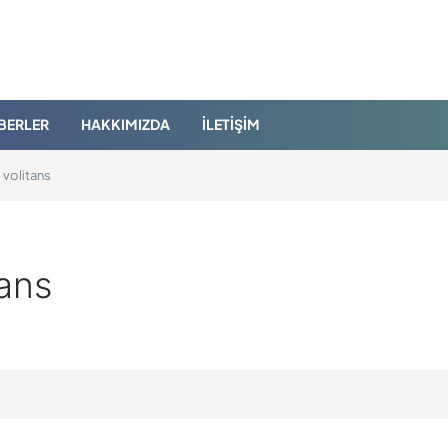
BERLER
HAKKIMIZDA
İLETIŞIM
 volitans
tans
langıç
Uçan Kırlangıç
Uçan Kır
en
Murat Draman
Ateş Evirge
22.08.2020
28.10.2017