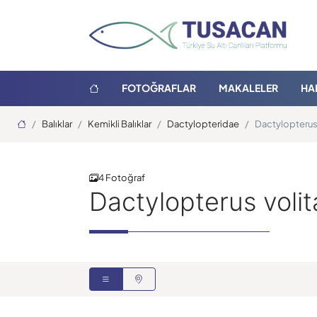
FOTOĞRAFLAR
MAKALELER
HA
Ana Sayfa
Balıklar
Kemikli Balıklar
Dactylopteridae
Dactylopterus
4 Fotoğraf
Dactylopterus voli
Uçan Kırlangıç
Uçan Kır
Hasan Acül
Ateş Evirg
12.07.2026
17.10.2017