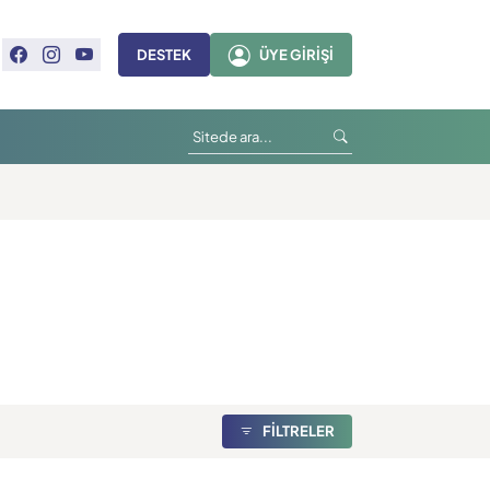
DESTEK
ÜYE GIRIŞI
langıç
FİLTRELER
n