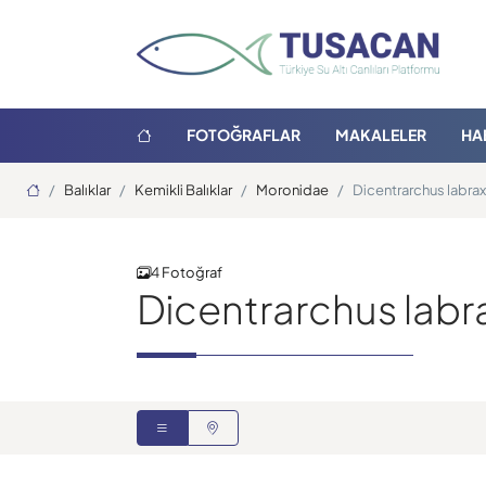
FOTOĞRAFLAR
MAKALELER
HA
Ana Sayfa
Balıklar
Kemikli Balıklar
Moronidae
Dicentrarchus labrax
4 Fotoğraf
Dicentrarchus labr