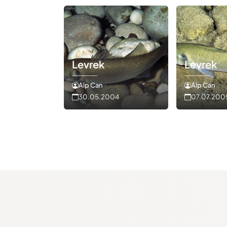
Levrek
Levrek
Alp Can
Alp Can
30.05.2004
07.07.200