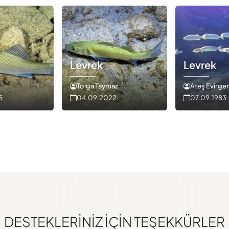
Levrek
Levrek
Tolga Taymaz
Ateş Evirge
5
04.09.2022
07.09.1983
DESTEKLERINIZ IÇIN TEŞEKKÜRLER