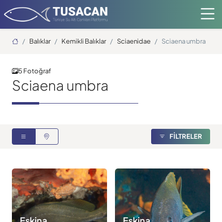
Ana Sayfa
Balıklar
Kemikli Balıklar
Sciaenidae
Sciaena umbra
5 Fotoğraf
Sciaena umbra
FİLTRELER
Eşkina
Eşkina