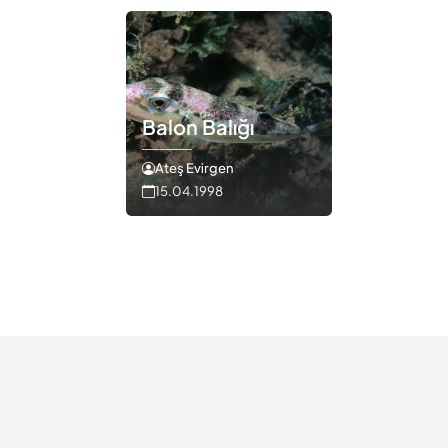
Balon Balığı
Ateş Evirgen
15.04.1998