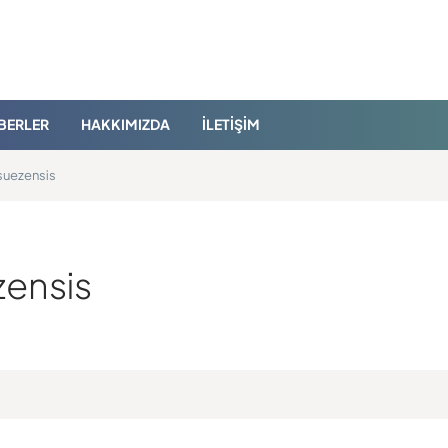
BERLER
HAKKIMIZDA
İLETIŞIM
suezensis
ensis