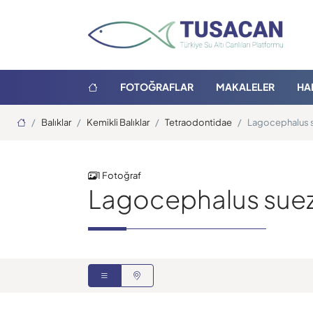
FOTOĞRAFLAR
MAKALELER
HA
Ana Sayfa
Balıklar
Kemikli Balıklar
Tetraodontidae
Lagocephalus 
1 Fotoğraf
Lagocephalus suez