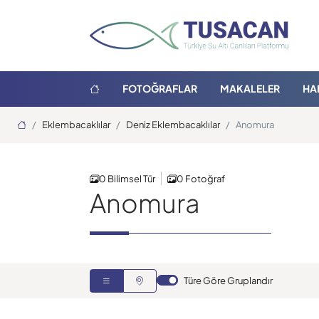
FOTOĞRAFLAR
MAKALELER
HA
Ana Sayfa
Eklembacaklılar
Deniz Eklembacaklılar
Anomura
0 Bilimsel Tür
0 Fotoğraf
Anomura
Türe Göre Gruplandır