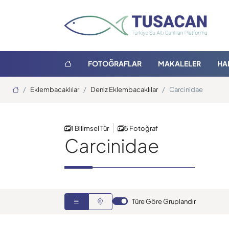
FOTOĞRAFLAR
MAKALELER
HA
Ana Sayfa
Eklembacaklılar
Deniz Eklembacaklılar
Carcinidae
1 Bilimsel Tür
5 Fotoğraf
Carcinidae
Türe Göre Gruplandır