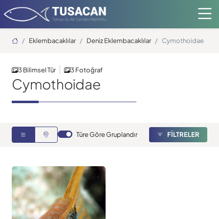
Ana Sayfa
Eklembacaklılar
Deniz Eklembacaklılar
Cymothoidae
3 Bilimsel Tür
3 Fotoğraf
Cymothoidae
Türe Göre Gruplandır
FİLTRELER