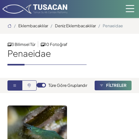
Ana Sayfa
Eklembacaklılar
Deniz Eklembacaklılar
Penaeidae
3 Bilimsel Tür
10 Fotoğraf
Penaeidae
Türe Göre Gruplandır
FİLTRELER