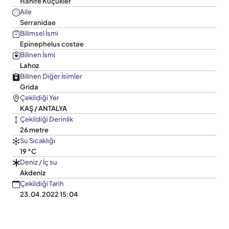
Hanife Küçükler
Aile
Serranidae
Bilimsel İsmi
Epinephelus costae
Bilinen İsmi
Lahoz
Bilinen Diğer İsimler
Grida
Çekildiği Yer
KAŞ / ANTALYA
Çekildiği Derinlik
26 metre
Su Sıcaklığı
19 °C
Deniz / İç su
Akdeniz
Çekildiği Tarih
23.04.2022 15:04