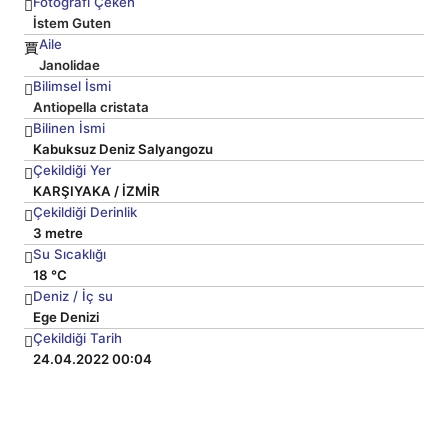
Fotoğrafı Çeken
İstem Guten
Aile
Janolidae
Bilimsel İsmi
Antiopella cristata
Bilinen İsmi
Kabuksuz Deniz Salyangozu
Çekildiği Yer
KARŞIYAKA / İZMİR
Çekildiği Derinlik
3 metre
Su Sıcaklığı
18 °C
Deniz / İç su
Ege Denizi
Çekildiği Tarih
24.04.2022 00:04