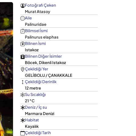
Fotoğrafı Çeken
Murat Atasoy
Aile
Palinuridae
Bilimsel İsmi
Palinurus elaphas
Bilinen İsmi
Istakoz
Bilinen Diğer İsimler
Böcek, Dikenli Istakoz
Çekildiği Yer
GELİBOLU / ÇANAKKALE
Çekildiği Derinlik
12 metre
Su Sıcaklığı
21 °C
Deniz / İç su
Marmara Denizi
Habitat
Kayalık
Çekildiği Tarih