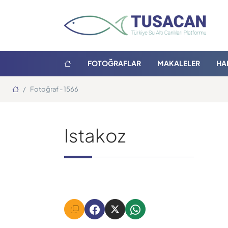
FOTOĞRAFLAR
MAKALELER
HA
Ana Sayfa
Fotoğraf - 1566
Istakoz