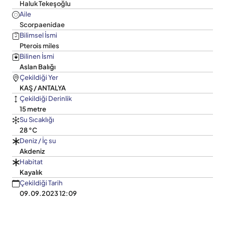
Haluk Tekeşoğlu
Aile
Scorpaenidae
Bilimsel İsmi
Pterois miles
Bilinen İsmi
Aslan Balığı
Çekildiği Yer
KAŞ / ANTALYA
Çekildiği Derinlik
15 metre
Su Sıcaklığı
28 °C
Deniz / İç su
Akdeniz
Habitat
Kayalık
Çekildiği Tarih
09.09.2023 12:09