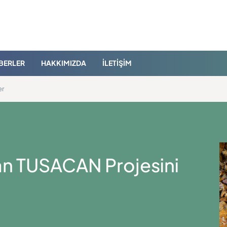
BERLER
HAKKIMIZDA
İLETIŞIM
er
an TUSACAN Projesini