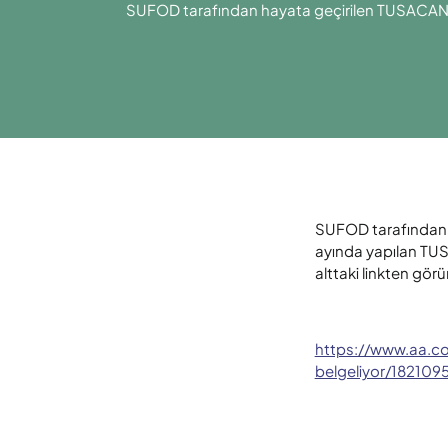
SUFOD tarafından hayata geçirilen TUSACAN P
SUFOD tarafından 
ayında yapılan TUS
alttaki linkten görü
https://www.aa.com.
belgeliyor/182109