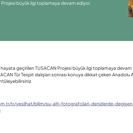
rojesi büyük ilgi toplamaya devam ediyor.
hayata geçirilen TUSACAN Projesi büyük ilgi toplamaya devam 
ACAN Tür Tespit dalışları sonrası konuya dikkat çeken Anadolu A
ntüleyebilirsiniz.
tr/tr/yesilhat/bilim/su-alti-fotografcilari-denizlerde-degisen-b
5