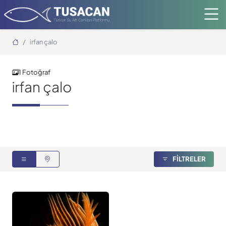
Ana Sayfa
irfan çalo
1 Fotoğraf
irfan çalo
FİLTRELER