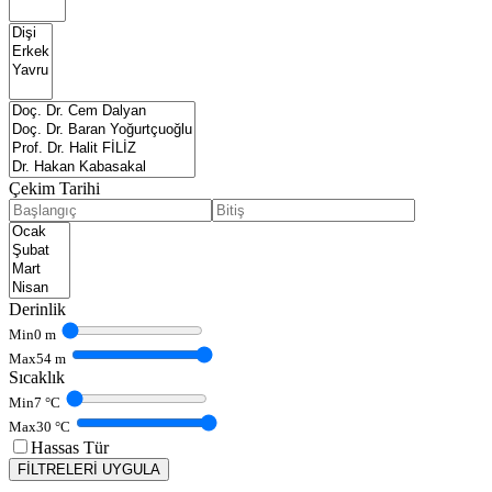
Çekim Tarihi
Derinlik
Min
0
m
Max
54
m
Sıcaklık
Min
7
°C
Max
30
°C
Hassas Tür
FİLTRELERİ UYGULA