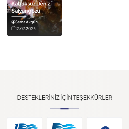
Kabuksuz Deniz
Salyangozu
Sema Akgün
12.07.2026
DESTEKLERINIZ IÇIN TEŞEKKÜRLER