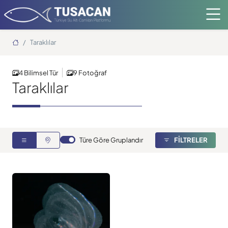
Ana Sayfa
Taraklılar
4 Bilimsel Tür
9 Fotoğraf
Taraklılar
Türe Göre Gruplandır
FİLTRELER