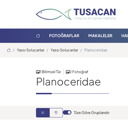
FOTOĞRAFLAR
MAKALELER
HA
Ana Sayfa
Yassı Solucanlar
Yassı Solucanlar
Planoceridae
1 Bilimsel Tür
2 Fotoğraf
Planoceridae
Türe Göre Gruplandır