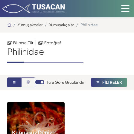
Ana Sayfa
Yumuşakçalar
Yumuşakçalar
Philinidae
1 Bilimsel Tür
1 Fotoğraf
Philinidae
Türe Göre Gruplandır
FİLTRELER
Kabuksuz Deniz