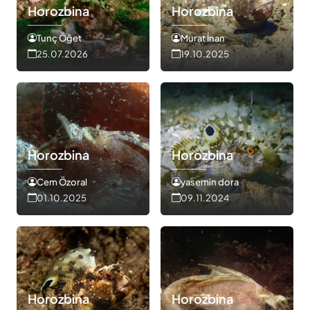
Horozbina
Horozbina
Tunç Öğet
Murat İnan
25.07.2026
19.10.2025
Horozbina
Horozbina
Cem Özoral
yasemin dora
01.10.2025
09.11.2024
Horozbina
Horozbina